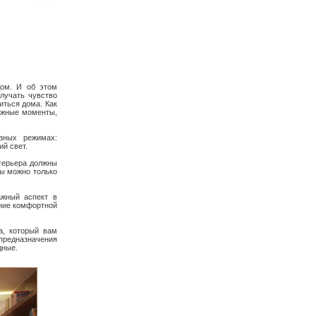
дом. И об этом
лучать чувство
иться дома. Как
ажные моменты,
зных режимах:
й свет.
терьера должны
ры можно только
ажный аспект в
ание комфортной
а, который вам
предназначения
дные.