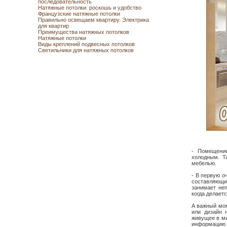
последовательность
Натяжные потолки: роскошь и удобство
Французские натяжные потолки
Правильно освещаем квартиру. Электрика
для квартир
Преимущества натяжных потолков
Натяжные потолки
Виды креплений подвесных потолков
Светильники для натяжных потолков
- Помещени
холодным. Т
мебелью.
- В первую о
составляющи
занимает неп
когда делает
А важный мом
или дизайн 
живущее в ми
информацию 