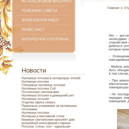
ИСПОЛЬЗУЕМЫЙ МАТЕРИАЛ
Главная
От
ПОЛЕЗНЫЕ СОВЕТЫ
ФОТОГАЛЕРЕЯ РАБОТ
ПРАЙС-ЛИСТ
Уют – доста
ИНТЕРЕСНОЕ О ПОТОЛКАХ
необходимо 
спокойствия 
добиться уют
которые нужн
- Освещени
повседневный
- Мебель игр
Новости
быть объедин
в том случае
Натяжные потолки в интерьерах отелей
- При ремон
Натяжные потолки
обеспечении 
Глянцевые натяжные потолки
температуры 
Натяжные потолки Спб
Потолочные светильники
- Не послед
Натяжные потолки и домашний уют
передает ком
Натяжные потолки
помещения. Д
Отделка офиса сверху
Правильно ухаживаем за натяжными
потолками
Натяжные потолки
Интерьер в винтажном стиле
Кованые светильники наполнят дом
волшебной атмосферой старины
Потолок, стены, пол – идеальная