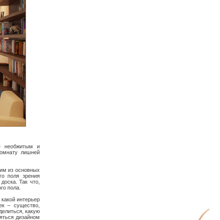
е необжитым и
комнату лишней
ним из основных
го поля зрения
оска. Так что,
го пола.
 какой интерьер
ек – существо,
делиться, какую
яться дизайном