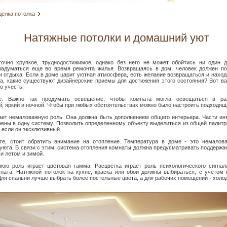
делка потолка
Натяжные потолки и домашний уют
точно хрупкое, труднодостижимое, однако без него не может обойтись ни один 
задуматься еще во время ремонта жилья. Возвращаясь в дом, человек должен по
и отдыха. Если в доме царит уютная атмосфера, есть желание возвращаться и наход
а, какие существуют дизайнерские приемы для достижения этого состояния? Вот в
о учесть:
е. Важно так продумать освещение, чтобы комната могла освещаться в ра
, яркий и ночной. Чтобы при любых обстоятельствах можно было настроить подходящи
ает немаловажную роль. Она должна быть дополнением общего интерьера. Части ин
ены в одну систему. Позволить определенному объекту выделиться из общей палит
, если он эксклюзивный.
те, стоит обратить внимание на отопление. Температура в доме - это немалов
уюта. В связи с этим, система отопления комнаты должна предусматривать поддерж
и летом и зимой.
нюю роль играет цветовая гамма. Расцветка играет роль психологического сигнал
ната. Натяжной потолок на кухне, краска или обои должны выбираться, с учетом 
ля спальни лучше выбрать более постельные цвета, а для рабочих помещений - холо