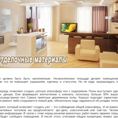
е должно быть быть заполненным. Незаполненные площади делают помещени
ак что не помешают украшения, картины и статуэтки. Но не надо загромождать 
чередь позволяет создать уютную атмосферу пол с подогревом. Полы выступают од
х декора. Они формируют впечатление о комнате, поскольку больше 30% ваше
осредственно пол. Самые приятные деревянные полы. Хорошо подходит паркетная д
ся ремонт либо сооружается новый дом, обязательно надо задуматься об укладке тепло
ент, который позволяет создать уют – это соблюдение общей атмосферы. И не важно
натяжных потолков вы предпочитаете: арт-деко, классический или хай-тек. Челов
ре информации. В связи с этим перед началом ремонтных работ важно заранее опре
будет сообщать помещение. И после этого, учитывая общую концепцию, можно зан