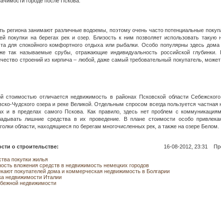
начимости городе после Пскова.
ь региона занимают различные водоемы, поэтому очень часто потенциальные покуп
й покупки на берегах рек и озер. Близость к ним позволяет использовать такую 
та для спокойного комфортного отдыха или рыбалки. Особо популярны здесь дома 
кже так называемые срубы, отражающие индивидуальность российской глубинки. 
чество строений из кирпича – любой, даже самый требовательный покупатель, может
ой стоимостью отличается недвижимость в районах Псковской области Себежского
вско-Чудского озера и реке Великой. Отдельным спросом всегда пользуется частная
х и в пределах самого Пскова. Как правило, здесь нет проблем с коммуникациями
ладывать лишние средства в их проведение. В плане стоимости особо привлека
голки области, находящиеся по берегам многочисленных рек, а также на озере Белом.
сти о строительстве:
16-08-2012, 23:31
Про
тва покупки жилья
ость вложения средств в недвижимость немецких городов
кают покупателей дома и коммерческая недвижимость в Болгарии
ка недвижимости Италии
убежной недвижимости