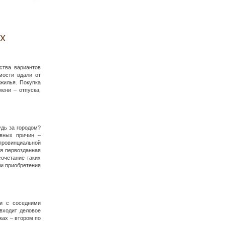
х
ства вариантов
мости вдали от
 жилья. Покупка
ени – отпуска,
удь за городом?
овных причин –
провинциальной
ая первозданная
сочетание таких
ли приобретения
ти с соседними
входит деловое
ках – втором по