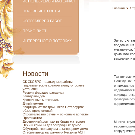
ИСПОЛЬЗУЕМЫЙ МАТЕРИАЛ
Главная
Ст
ПОЛЕЗНЫЕ СОВЕТЫ
ФОТОГАЛЕРЕЯ РАБОТ
ПРАЙС-ЛИСТ
Зачастую за
ИНТЕРЕСНОЕ О ПОТОЛКАХ
предложения
мегаполиса. 
дома или кв
выходных и п
Новости
Так почему ж
Почему их с
СК СКОБРО - фасадные работы
Гидравлические крано-манипуляторные
оптимальное
установки
недвижимости
Ремонт фасадов расценки
природа, отк
Канадский дом
факторов поз
Кровельные материалы
Дикий камень
недвижимости
Квартиры от застройщиков Петербурга:
обзор предложений
Строительство сауны – основные аспекты
Профнастил
Деревянный дом: как выбрать материал
Многие круп
Печи и камины для загородных домов
европейскими
Обустройство санузла в загородном доме
сотрудничест
Стабилизатор напряжения Ресанта АСН