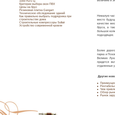
величине и з
1000 Н2/1-Ц
Критерии выбора окон ПВХ
Цены на брус
Резиновая плитка Gangart
Техническое обследование зданий
Немалую част
Как правильно выбрать подрядчика при
строительстве дома
место будуще
Строительные компрессоры Sullair
качестве мес
Устройство современной кровли
бруса, а та
большое коли
подходящее.
Более дорог
парка и Пско
Великих Лука
придется вк
отдаленные у
Другие ново
Преимущес
Рентабельн
Чем привле
Обзор рын
Рынок зар