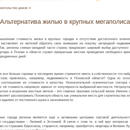
роительство домов
Альтернатива жилью в крупных мегаполиса
вышенная стоимость жилья в крупных городах и отсутствие достаточного количе
 заставляют их жителей обратить свое внимание на покупку загородной недвижи
Так, регионы северо-западной части страны предлагают широкий выбор доступного
артиры в Пскове и области служит прекрасным местом проведения свободного врем
раздничных дней.
е все больше горожан в последнее время стремится иметь в собственности что-ниб
тала привлекать, например, недвижимость в Псковской области? Одна из осн
 соотношение ее стоимости и качества. Незначительной освоенностью сектора 
: её стоимость напрямую зависит от популярности выбранной местности. Нетронут
рытые и искренние местные жители – вот главные признаки сельской жизни. Именно 
воляет рассматривать Псковскую область как уникальное место для строительства и
 вдалеке от постоянного шума и загазованности.
ные города региона являются ещё и активными центрами торговой деятельнос
 государствами – Латвией и Эстонией. В связи с этим те, в чей круг интересов 
во со странами Евросоюза, стараются, например, приобретать квартиры в Великих Лу