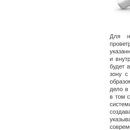
Для н
прове
указан
и внут
будет 
зону с
образо
дело в
в том 
систем
создав
указы
соврем