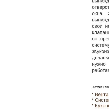
вынужд
отверс
окна. 
вынужд
свои н
клапан
он пре
систе
звукои
делаем
нужно 
работае
Другие ново
Венти
Систе
Кухон