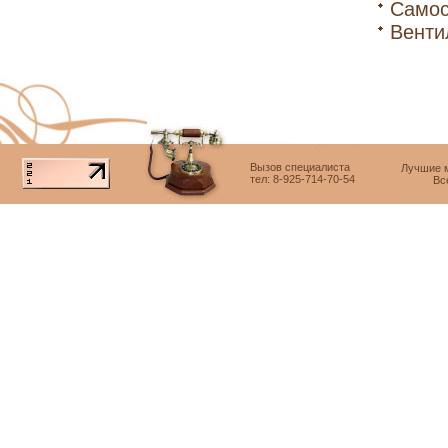
Самос
Венти
Вызов специалиста
Лучшие м
тел: 8-925-714-70-54
Вс