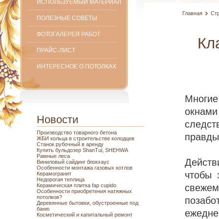
ИСПОЛЬЗУЕМЫЙ МАТЕРИАЛ
Главная
Ст
ПОЛЕЗНЫЕ СОВЕТЫ
ФОТОГАЛЕРЕЯ РАБОТ
Кл
ПРАЙС-ЛИСТ
ИНТЕРЕСНОЕ О ПОТОЛКАХ
Многие
окнами
Новости
следст
Производство товарного бетона
правды
ЖБИ кольца в строительстве колодцев
Станок рубочный в аренду
Купить бульдозер ShanTui, SHEHWA
Рамные леса
Действ
Виниловый сайдинг блокхаус
Особенности монтажа газовых котлов
чтобы 
Керамогранит
Недорогая теплица
Керамическая плитка fap cupido
свеже
Особенности приобретения натяжных
потолков?
позабо
Деревянные бытовки, обустроенные под
баню
ежедн
Косметический и капитальный ремонт