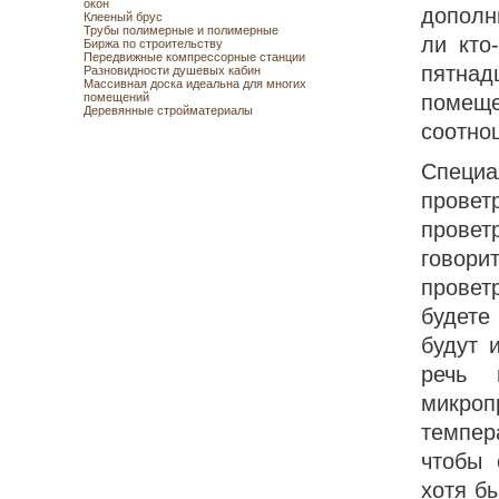
окон
дополн
Клееный брус
Трубы полимерные и полимерные
ли кто
Биржа по строительству
Передвижные компрессорные станции
пятнад
Разновидности душевых кабин
Массивная доска идеальна для многих
помещений
помещ
Деревянные стройматериалы
соотно
Специа
прове
прове
говори
провет
будете
будут 
речь 
микроп
темпер
чтобы 
хотя бы