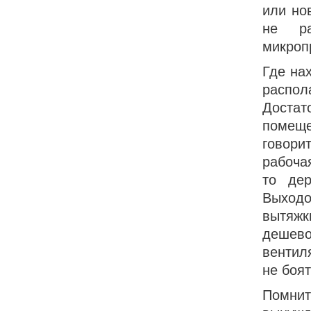
или но
не ра
микроп
Где на
распол
Достат
помеще
говор
рабочая
то дер
Выходо
вытяжк
дешево
вентил
не боят
Помни