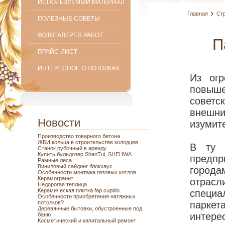
ИСПОЛЬЗУЕМЫЙ МАТЕРИАЛ
Главная
Ст
ПОЛЕЗНЫЕ СОВЕТЫ
ФОТОГАЛЕРЕЯ РАБОТ
П
ПРАЙС-ЛИСТ
ИНТЕРЕСНОЕ О ПОТОЛКАХ
Из огр
повыш
совет
внешн
Новости
изумит
Производство товарного бетона
ЖБИ кольца в строительстве колодцев
В ту 
Станок рубочный в аренду
Купить бульдозер ShanTui, SHEHWA
предп
Рамные леса
Виниловый сайдинг блокхаус
города
Особенности монтажа газовых котлов
Керамогранит
отра
Недорогая теплица
Керамическая плитка fap cupido
специ
Особенности приобретения натяжных
потолков?
парке
Деревянные бытовки, обустроенные под
интере
баню
Косметический и капитальный ремонт