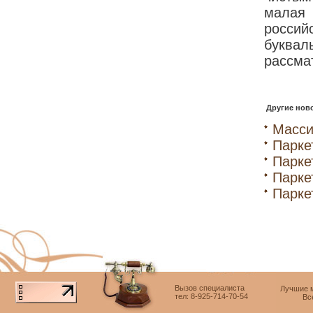
малая 
росси
буквал
рассма
Другие ново
Масси
Парке
Парке
Парке
Парке
Вызов специалиста
Лучшие м
тел: 8-925-714-70-54
Вс