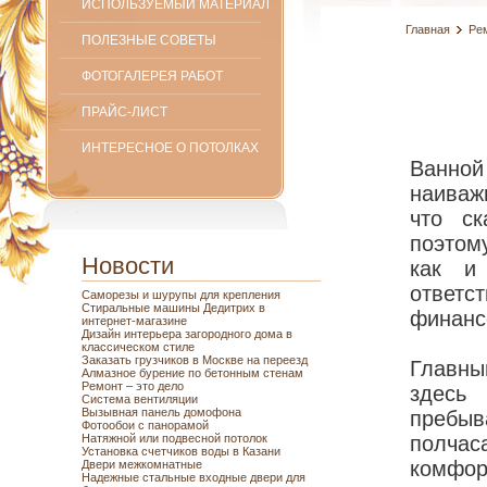
ИСПОЛЬЗУЕМЫЙ МАТЕРИАЛ
Главная
Ре
ПОЛЕЗНЫЕ СОВЕТЫ
ФОТОГАЛЕРЕЯ РАБОТ
ПРАЙС-ЛИСТ
ИНТЕРЕСНОЕ О ПОТОЛКАХ
Ванно
наиваж
что ск
поэтом
Новости
как и
ответс
Саморезы и шурупы для крепления
Стиральные машины Дедитрих в
финанс
интернет-магазине
Дизайн интерьера загородного дома в
классическом стиле
Заказать грузчиков в Москве на переезд
Главны
Алмазное бурение по бетонным стенам
Ремонт – это дело
здесь
Система вентиляции
Вызывная панель домофона
пребыв
Фотообои с панорамой
Натяжной или подвесной потолок
полчас
Установка счетчиков воды в Казани
комф
Двери межкомнатные
Надежные стальные входные двери для