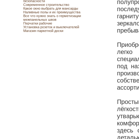
полуп
безопасности
Современное строительство
послед
Какое окно выбрать для мансарды
Наливные полы и их преимущества
гарни
Все что нужно знать о герметизации
межпанельных швов
зерка
Перчатки рабочие
Установка розеток и выключателей
пребыв
Магазин паркетной доски
Приобр
легко
специа
под на
произ
собст
ассорт
Просты
лёгкос
утвар
комфор
здесь 
детал