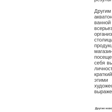
Другим
аквато
ванной
всерье
орган
столиц
продук
магази
посеще
себя в
личнос
кратки
этими
худож
выраже
Другие ново