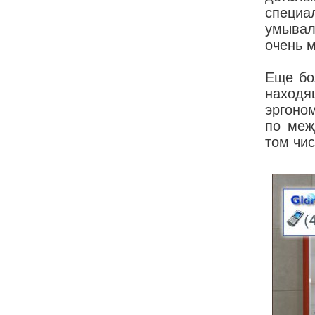
специ
умывал
очень м
Еще бо
наход
эргоно
по меж
том чис