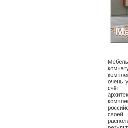
Мебел
комна
компле
очень 
счёт 
архит
компл
россий
своей 
распо
резуль