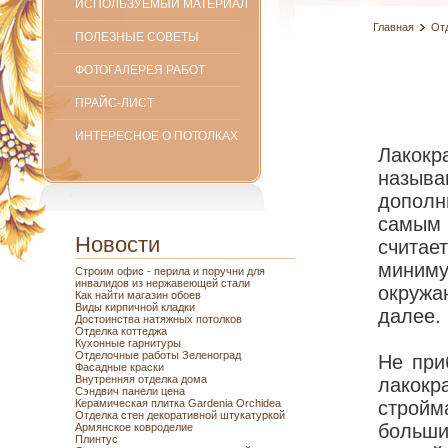
ИСПОЛЬЗУЕМЫЙ МАТЕРИАЛ
Главная
От
ПОЛЕЗНЫЕ СОВЕТЫ
ФОТОГАЛЕРЕЯ РАБОТ
ПРАЙС-ЛИСТ
ИНТЕРЕСНОЕ О ПОТОЛКАХ
Лакок
называ
дополн
самым
Новости
счита
миним
Строим офис - перила и поручни для
инвалидов из нержавеющей стали
окружа
Как найти магазин обоев
Виды кирпичной кладки
далее.
Достоинства натяжных потолков
Отделка коттеджа
Кухонные гарнитуры
Отделочные работы Зеленоград
Не при
Фасадные краски
Внутренняя отделка дома
лакокр
Сэндвич панели цена
Керамическая плитка Gardenia Orchidea
стройм
Отделка стен декоративной штукатуркой
больш
Армянское ковроделие
Плинтус