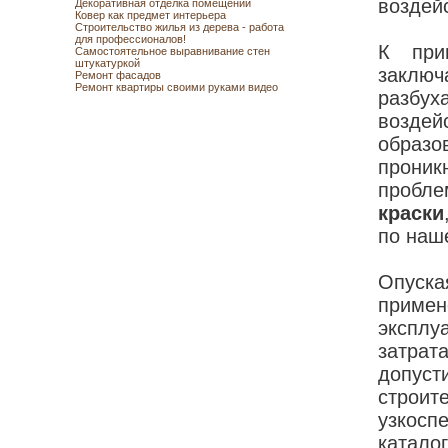
воздей
Декоративная отделка помещений
Ковер как предмет интерьера
Строительство жилья из дерева - работа
для профессионалов!
К при
Самостоятельное выравнивание стен
штукатуркой
заключ
Ремонт фасадов
Ремонт квартиры своими руками видео
разбу
воздей
образ
проник
пробл
краски
по наш
Опуска
примен
эксплу
затра
допуст
строит
узкос
катало