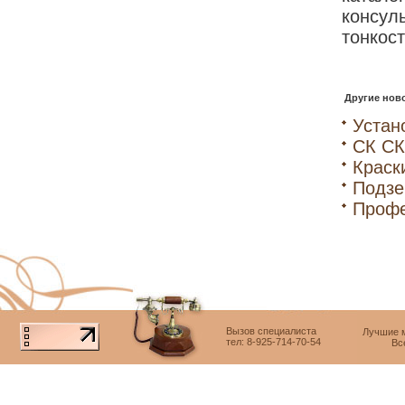
консул
тонкос
Другие ново
Устан
СК СК
Краск
Подзе
Профе
Вызов специалиста
Лучшие м
тел: 8-925-714-70-54
Вс