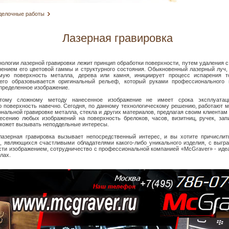
делочные работы
Лазерная гравировка
нологии лазерной гравировки лежит принцип обработки поверхности, путем удаления с
нением его цветовой гаммы и структурного состояния. Обыкновенный лазерный луч,
мую поверхность металла, дерева или камня, инициирует процесс испарения т
чего образовывается оригинальный рельеф, который руками профессионального
пределенное изображение.
этому сложному методу нанесенное изображение не имеет срока эксплуатац
 поверхность навечно. Сегодня, по данному технологическому решению, работают 
нальной гравировке металла, стекла и других материалов, предлагая своим клиентам
есению любых изображений на поверхность брелоков, часов, визитниц, ручек, зап
 может вызывать неподдельные интересы.
лазерная гравировка вызывает непосредственный интерес, и вы хотите причислит
, являющихся счастливыми обладателями какого-либо уникального изделия, с выгр
сти изображением, сотрудничество с профессиональной компанией «McGraver» - ид
лах.