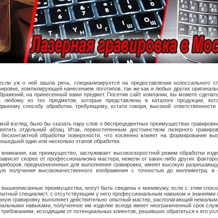
если уж о ней зашла речь, специализируется на предоставлении колоссального сп
вировке, компилирующей нанесением логотипов, так же как и любых других оригинал
бражений, на принесенный вами предмет. Посетив сайт компании, вы можете сделат
 любому из тех предметов, которые представлены в каталоге продукции, кот
данному способу обработки, требующему, кстати говоря, высокой ответственности
мой взгляд, было бы сказать пару слов о беспрецедентных преимуществах гравировк
вятить отдельный абзац. Итак, первостепенным достоинством лазерного гравиров
 бесконтактной обработки поверхности, что косвенно влияет на формирование выс
рошедшей один или несколько этапов обработки.
внимания, как преимущество, заслуживает высокоскоростной режим обработки изде
зависит скорее от профессионализма мастера, нежели от каких-либо других фактор
приборов, предназначенных для выполнения гравировки, имеют высокую разрешающу
ую получения высококачественного изображения с точностью до миллиметра, в 
 вышеописанные преимущества, могут быть сведены к минимуму, если с этим спосо
пытный специалист, с отсутствующим у него профессиональным навыком и знаниями и
рную гравировку выполняет действительно опытный мастер, располагающий немалым
альными навыками, полученное им изделие всегда имеет неограниченный срок служ
 требованиям, исходящим от потенциальных клиентов, решивших обратиться к его усл