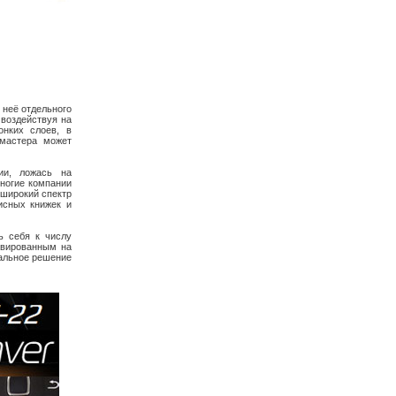
 неё отдельного
 воздействуя на
онких слоев, в
 мастера может
ии, ложась на
многие компании
 широкий спектр
исных книжек и
ь себя к числу
авированным на
еальное решение