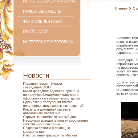
ИСПОЛЬЗУЕМЫЙ МАТЕРИАЛ
Главная
От
ПОЛЕЗНЫЕ СОВЕТЫ
ФОТОГАЛЕРЕЯ РАБОТ
ПРАЙС-ЛИСТ
В основе тех
ИНТЕРЕСНОЕ О ПОТОЛКАХ
слоя, с изме
обрабатывае
результате 
парировать о
Благодаря 
обработанную
по профессио
услуг по нан
Новости
прочего, что
Если у вас 
Гидравлическая тележка
потребителей
Ликвидация ООО
его поверхно
Какая фасадная «одежка» лучше: к
во всех смыс
вопросу необходимости наружного
оформления и выбора типа отделки
Брусчатка и тротуарная плитка:
популярные виды дорожных покрытий
Котлы для домашней системы
автономного отопления
Строим экологически чистый дом
Несколько доводов в пользу сооружения
собственного бассейна
Покраска потолка с помощью
краскопульта
Изготовление трафаретов Москва