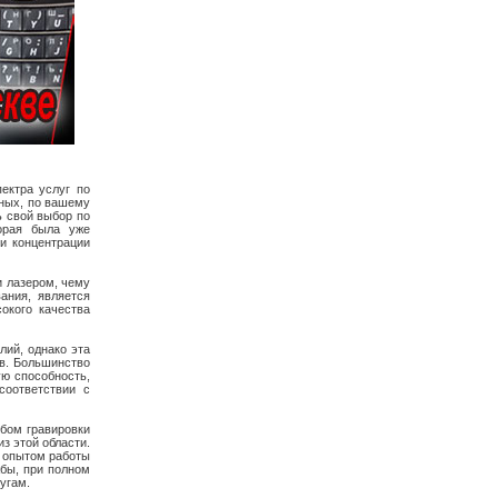
ектра услуг по
ьных, по вашему
ь свой выбор по
орая была уже
 и концентрации
и лазером, чему
ания, является
окого качества
лий, однако эта
ов. Большинство
ю способность,
соответствии с
бом гравировки
з этой области.
 опытом работы
бы, при полном
угам.