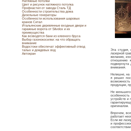
Натяжные потолки
Цвет и рисунок натяжного потолка
Профнастил от завода Сталь ТД
Особенности строительства дома
Дизельные генераторы
Особенности использования шаровых
кранов Ситал
Итальянские деревянные входные двери и
гаражные ворота от Silvelox и их
преимущества
Как возводятся бани из клееного бруса
Выбор газонокосилки: на что обращать
внимание
Водостоки обеспечат эффективный отвод
Эта студия, 
талых и дождевых вод
лазерной гра
Автокран
желанию, изо
отношению к
подвергнута 
внимания.
Нелишне, на 
я решил пос
возможность
продукции, п
Не меньшего 
особенность 
устройств и 
гарантирующ
оригиналом.
Впрочем, все
работает нео
Если же лазе
и профессион
соответствии