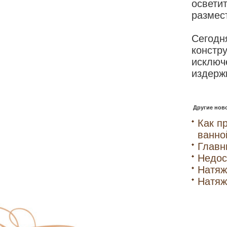
освети
размест
Сегодн
констр
исклю
издерж
Другие ново
Как п
ванно
Главн
Недос
Натяж
Натяж