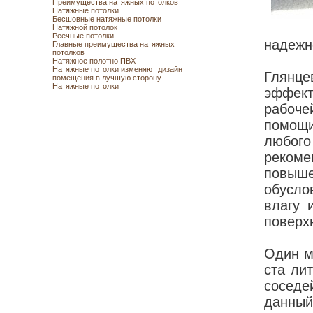
Преимущества натяжных потолков
Натяжные потолки
Бесшовные натяжные потолки
Натяжной потолок
Реечные потолки
надежн
Главные преимущества натяжных
потолков
Натяжное полотно ПВХ
Натяжные потолки изменяют дизайн
Глянц
помещения в лучшую сторону
Натяжные потолки
эффект
рабоче
помощи
любог
рекоме
повыш
обусло
влагу 
поверх
Один м
ста лит
соседе
данны