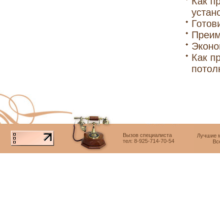
Как п
устано
Готов
Преим
Эконо
Как п
потол
Вызов специалиста
Лучшие м
тел: 8-925-714-70-54
Вс