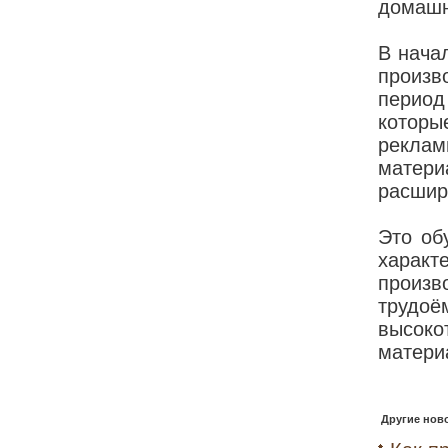
домашн
В нача
произв
период
которы
реклам
матери
расшир
Это об
характ
произ
трудо
высок
матери
Другие ново