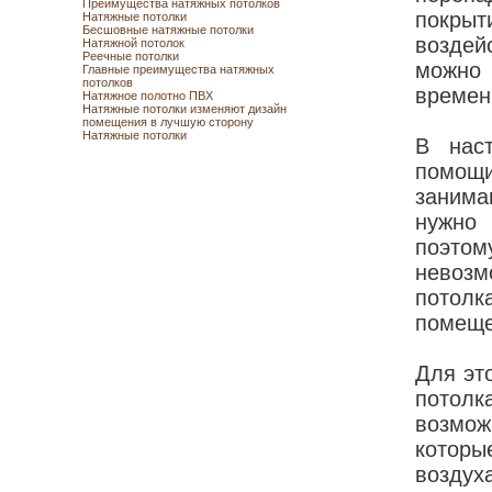
Преимущества натяжных потолков
покры
Натяжные потолки
Бесшовные натяжные потолки
воздей
Натяжной потолок
Реечные потолки
можно 
Главные преимущества натяжных
потолков
времен
Натяжное полотно ПВХ
Натяжные потолки изменяют дизайн
помещения в лучшую сторону
Натяжные потолки
В нас
помощи
занима
нужно
поэтом
невозм
потол
помеще
Для эт
потол
возмож
которы
воздух