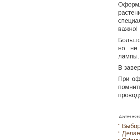
Оформ
расте
специа
важно!
Большо
но не
лампы.
В заве
При оф
помнит
провод
Другие ново
Выбор
Делае