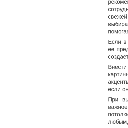
реком
сотруд
свежей
выбира
помога
Если в
ее пре
создае
Внести
картин
акцент
если о
При вы
важное
потолк
любым,