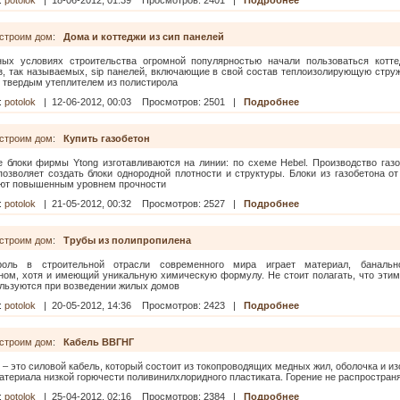
:
potolok
|
18-06-2012, 01:39
Просмотров: 2401 |
Подробнее
строим дом
:
Дома и коттеджи из сип панелей
ых условиях строительства огромной популярностью начали пользоваться котт
з, так называемых, sip панелей, включающие в свой состав теплоизолирующую струж
 твердым утеплителем из полистирола
:
potolok
|
12-06-2012, 00:03
Просмотров: 2501 |
Подробнее
строим дом
:
Купить газобетон
е блоки фирмы Ytong изготавливаются на линии: по схеме Hebel. Производство газо
позволяет создать блоки однородной плотности и структуры. Блоки из газобетона о
ают повышенным уровнем прочности
:
potolok
|
21-05-2012, 00:32
Просмотров: 2527 |
Подробнее
строим дом
:
Трубы из полипропилена
оль в строительной отрасли современного мира играет материал, баналь
ном, хотя и имеющий уникальную химическую формулу. Не стоит полагать, что эти
ользуются при возведении жилых домов
:
potolok
|
20-05-2012, 14:36
Просмотров: 2423 |
Подробнее
строим дом
:
Кабель ВВГНГ
 – это силовой кабель, который состоит из токопроводящих медных жил, оболочка и и
атериала низкой горючести поливинилхлоридного пластиката. Горение не распростран
:
potolok
|
25-04-2012, 02:16
Просмотров: 2384 |
Подробнее