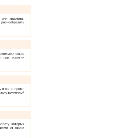
 или квартиры
 разнообразить
екоммерческие
я при условии
ь в наше время
о-стружечной
аботу которых
чиями от своих