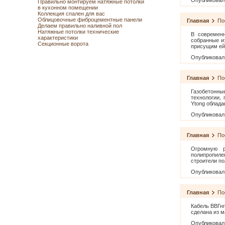
Опубликовал
Правильно монтируем натяжные потолки
в кухонном помещении
Коллекция спален для вас
Облицовочные фиброцементные панели
Главная
По
Делаем правильно наливной пол
Натяжные потолки технические
В современн
характеристики
собранные и
Секционные ворота
присущим ей
Опубликовал
Главная
По
Газобетонны
технологии, 
Ytong облад
Опубликовал
Главная
По
Огромную р
полипропиле
строители п
Опубликовал
Главная
По
Кабель ВВГнг
сделана из м
Опубликовал