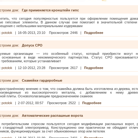
строим дом
:
Где применяется кронштейн гипс
етить, что сегодня популярностью пользуется при оформлении помещения дома
ые гипсовые элементы. В данном случае они помогают в значительной степени
мещения с небольшими материальными издержками
:
potolok
|
16-05-2013, 23:10
Просмотров: 2446 |
Подробнее
строим дом
:
Допуск СРО
руемые организации — это особенный статус, который приобрести могут н
и, основанные в виде некоммерческого партнерства. Статус СРО присваиваетс
 требованиям, которые устанавливает
:
potolok
|
12-10-2012, 23:28
Просмотров: 2617 |
Подробнее
строим дом
:
Скамейки гардеробные
ространённому мнению о том, что скамейка должна быть изготовлена из дерева, ест
роизведенные из высокопрочного металла, с добавлением к нему древесн
ной плиты. Основополагающим предназначением скамеек
:
potolok
|
2-07-2012, 00:57
Просмотров: 2522 |
Подробнее
строим дом
:
Автоматические распашные ворота
потребительским спросом пользуются сегодня модификации распашных ворот, р
т стандартный электропривод. Конструкционно они практически не обладают отли
ников, функционирующих за счет обыкновенных опор или петелек