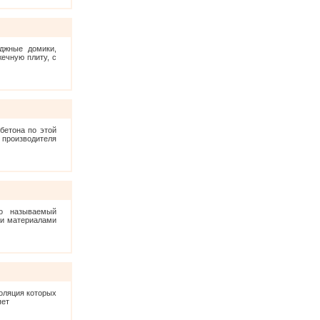
еджные домики,
ечную плиту, с
бетона по этой
т производителя
но называемый
ми материалами
золяция которых
яет