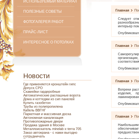
ИСПОЛЬЗУЕМЫЙ МАТЕРИАЛ
Главная
По
ПОЛЕЗНЫЕ СОВЕТЫ
Следует отм
ФОТОГАЛЕРЕЯ РАБОТ
разнообразн
интерьер по
ПРАЙС-ЛИСТ
Опубликовал
ИНТЕРЕСНОЕ О ПОТОЛКАХ
Главная
По
Саморегули
организаци
соответствия
Опубликовал
Новости
Главная
По
Где применяется кронштейн гипс
Допуск СРО
Вопреки расп
Скамейки гардеробные
изделия, п
Автоматические распашные ворота
ламинирован
Дома и коттеджи из сип панелей
Купить газобетон
Опубликовал
Трубы из полипропилена
Кабель ВВГНГ
Паркетная и массивная доска
Главная
По
Автономная канализация
Противопожарные двери
Наибольшим 
Продажа здания в Москве
обеспечивае
Металлоискатель minelab x-terra 705
предшествен
Заказ автокрана - с нами выгодно
сотрудничать