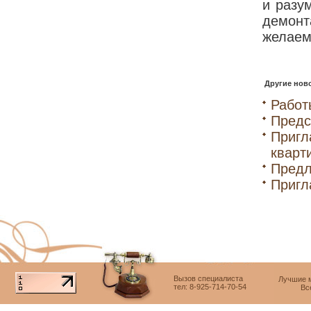
и разу
демонт
желаем
Другие ново
Работ
Предс
Пригл
кварт
Предл
Пригл
Вызов специалиста
Лучшие м
тел: 8-925-714-70-54
Вс