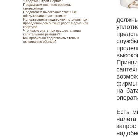
"Геодезия Строй Сервис"
Предлагаем опытные сервисы
сантехников
Предлагаем высококачественные
обслуживание сантехников
должны
Использование подвесных потолков при
проведении ремонтных работ в доме или
уплот
квартире
Что нужно знать при осуществлении
предст
капитального ремонта?
Как правильно подготовить стены к
служб
оклеиванию обоями?
проде
высок
Принци
сантех
возмож
фирмы-
на бат
операт
Есть м
налета
запро
надобн