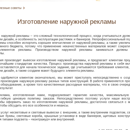
лезные советы
Изготовление наружной рекламы
 наружной рекламы – это сложный технологический процесс, когда учитываться дол
и дизайн, и особенность эксплуатации растяжек и баннеров. Непрофессиональный п
емы способен испортить хорошее впечатление от наружной рекламы, а также увелич
амного бюджета, потому что применение некачественных материалов может сократи
элементов рекламы. Производством наружной рекламы заниматься должны 
лы.
я производит вывески изготовление наружной рекламы, и предлагает клиентам про
сочайшим стандартам качества. Процесс производства наружной рекламы в себя вк
Составляется для начала техническое задание, где учитываются требования клиентов,
м дизайн, а также создаем макет будущего элемента рекламы.
н одобряется клиентом окончательно, мы может приступать непосредственно к соз
производим наружную рекламу разных типов конструкций. В работе применяется пр
оборудование, а кроме того качественные расходные материалы, что в свою очере
езультат.
клама, изготовленная нами, подразумевает гарантию качества, максимальную
 гибкую ценовую политику заказов. Непосредственно поэтому услуги наши вост
тобы оформить заказ по изготовлению наружной рекламы, достаточно связаться с 
тобы обсудить его все особенности и нюансы.
услуг несветовые и световые вывески с внешним, а также внутренним подсветом, с
ые буквы, световые короба, крышные установки в виде баннеров, щитовых констру
я типами подсвета – «контражур» или внутренний.