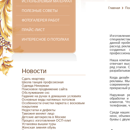
ИСПОЛЬЗУЕМЫЙ МАТЕРИАЛ
Главная
По
ПОЛЕЗНЫЕ СОВЕТЫ
ФОТОГАЛЕРЕЯ РАБОТ
ПРАЙС-ЛИСТ
Изготовление
ИНТЕРЕСНОЕ О ПОТОЛКАХ
специалистам
данной пробл
расход рекл
созданных 
профессиона
Наша компани
отвечает вы
ряд этапов. 
Новости
разрабатывае
Когда дизай
Сдать квартиру
рекламы. Мы 
Школа танцев профсоюзная
современное 
Одежда Некерман
прекрасный р
Поисковое продвижение сайта
Обслуживание скс
Наружная ре
Гадание на рунах в домашних условиях
обработки и
Основные виды натяжных потолков
клиентов. Ч
Особенности очистки паркета с восковым
телефонам, ч
покрытием
Недостатки и дефекты
Среди наших 
Таможня меняет лицо
неон, объемн
Детские автокресла в Москве
буквы с двум
Процесс изготовления ОСП-плит
Установка вышки-туры
Женская зимняя обувь