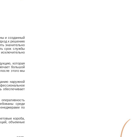
жны и созданный
одход к решению
ить значительно
ть срок службы
исключительно
дукцию, которая
лючает большой
 после этого мы
данию наружной
офессиональное
дь обеспечивает
 оперативность
ребованы среди
менеджерами по
ветовые короба,
кций, объемные