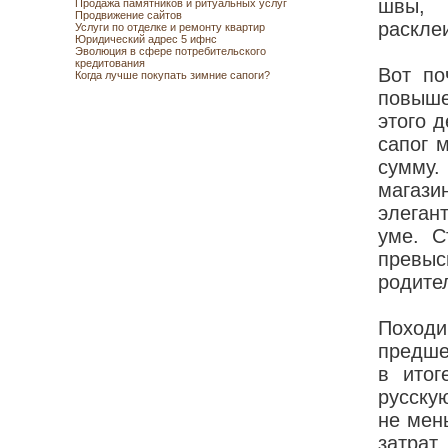
швы, 
Продажа памятников и ритуальных услуг
Продвижение сайтов
раскле
Услуги по отделке и ремонту квартир
Юридический адрес 5 ифнс
Эволюция в сфере потребительского
кредитования
Вот по
Когда лучше покупать зимние сапоги?
повыше
этого 
сапог 
сумму.
магази
элеган
уме. С
превыс
родите
Поход
предше
в итог
русску
не мен
затрат