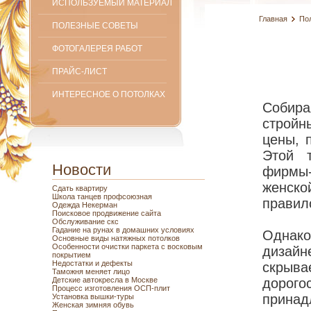
ИСПОЛЬЗУЕМЫЙ МАТЕРИАЛ
Главная
По
ПОЛЕЗНЫЕ СОВЕТЫ
ФОТОГАЛЕРЕЯ РАБОТ
ПРАЙС-ЛИСТ
ИНТЕРЕСНОЕ О ПОТОЛКАХ
Собира
стройн
цены, 
Этой 
Новости
фирмы
женско
Сдать квартиру
Школа танцев профсоюзная
правил
Одежда Некерман
Поисковое продвижение сайта
Обслуживание скс
Гадание на рунах в домашних условиях
Однако
Основные виды натяжных потолков
Особенности очистки паркета с восковым
дизай
покрытием
Недостатки и дефекты
скрыв
Таможня меняет лицо
Детские автокресла в Москве
дорог
Процесс изготовления ОСП-плит
принад
Установка вышки-туры
Женская зимняя обувь