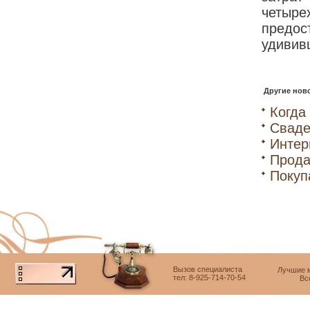
четыр
предос
удивив
Другие ново
Когда
Сваде
Интер
Прод
Покуп
Вызов специалиста
Лучшие м
тел: 8-925-714-70-54
Вс