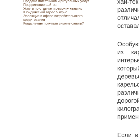
хай-те
Продажа памятников и ритуальных услуг
Продвижение сайтов
разли
Услуги по отделке и ремонту квартир
Юридический адрес 5 ифнс
Эволюция в сфере потребительского
отлич
кредитования
Когда лучше покупать зимние сапоги?
остава
Особую
из ка
интерь
котор
деревь
карель
различ
дорог
килог
примен
Если в