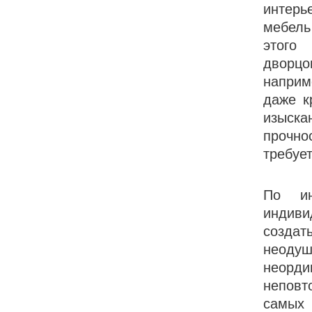
интерь
мебель
этого
дворцо
наприм
даже к
изыск
прочно
требует
По ин
индиви
созда
неоду
неорд
непов
самых