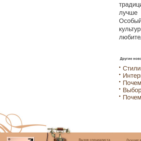
традиц
лучше 
Особый
культ
любите
Другие ново
Стили
Интер
Почем
Выбор
Почем
Вызов специалиста
Лучшие м