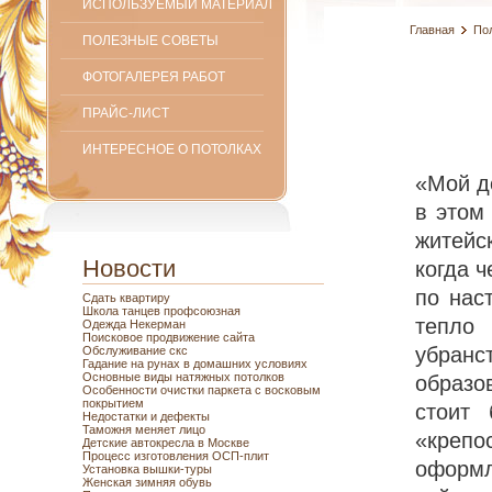
ИСПОЛЬЗУЕМЫЙ МАТЕРИАЛ
Главная
По
ПОЛЕЗНЫЕ СОВЕТЫ
ФОТОГАЛЕРЕЯ РАБОТ
ПРАЙС-ЛИСТ
ИНТЕРЕСНОЕ О ПОТОЛКАХ
«Мой д
в этом
житейс
Новости
когда ч
по нас
Сдать квартиру
Школа танцев профсоюзная
тепло
Одежда Некерман
Поисковое продвижение сайта
убран
Обслуживание скс
Гадание на рунах в домашних условиях
Основные виды натяжных потолков
образо
Особенности очистки паркета с восковым
покрытием
стоит 
Недостатки и дефекты
Таможня меняет лицо
«креп
Детские автокресла в Москве
Процесс изготовления ОСП-плит
оформл
Установка вышки-туры
Женская зимняя обувь