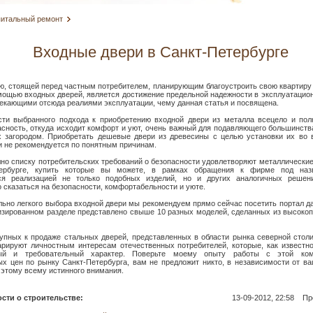
питальный ремонт
Входные двери в Санкт-Петербурге
ю, стоящей перед частным потребителем, планирующим благоустроить свою квартиру
мощью входных дверей, является достижение предельной надежности в эксплуатаци
екающими отсюда реалиями эксплуатации, чему данная статья и посвящена.
сти выбранного подхода к приобретению входной двери из металла всецело и пол
сность, откуда исходит комфорт и уют, очень важный для подавляющего большинств
 загородом. Приобретать дешевые двери из древесины с целью установки их во в
и не рекомендуется по понятным причинам.
но списку потребительских требований о безопасности удовлетворяют металлически
тербурге, купить которые вы можете, в рамках обращения к фирме под наз
я реализацией не только подобных изделий, но и других аналогичных решени
 сказаться на безопасности, комфортабельности и уюте.
ьно легкого выбора входной двери мы рекомендуем прямо сейчас посетить портал д
гизированном разделе представлено свыше 10 разных моделей, сделанных из высоко
упных к продаже стальных дверей, представленных в области рынка северной стол
арируют личностным интересам отечественных потребителей, которые, как известн
ный и требовательный характер. Поверьте моему опыту работы с этой ком
х цен по рынку Санкт-Петербурга, вам не предложит никто, в независимости от в
 этому всему истинного внимания.
сти о строительстве:
13-09-2012, 22:58
Про