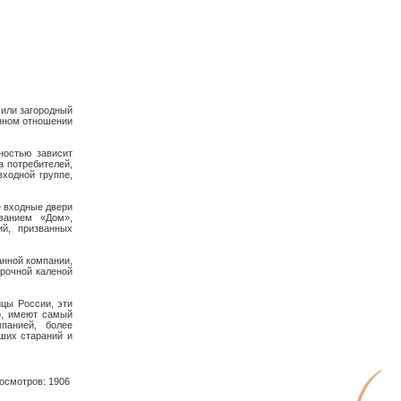
 или загородный
онном отношении
ностью зависит
а потребителей,
ходной группе,
е входные двери
ванием «Дом»,
й, призванных
анной компании,
прочной каленой
ицы России, эти
о, имеют самый
панией, более
аших стараний и
смотров: 1906