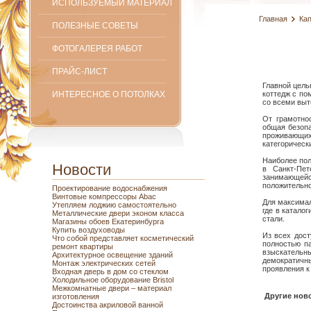
ИСПОЛЬЗУЕМЫЙ МАТЕРИАЛ
Главная
Ка
ПОЛЕЗНЫЕ СОВЕТЫ
ФОТОГАЛЕРЕЯ РАБОТ
ПРАЙС-ЛИСТ
Главной цель
ИНТЕРЕСНОЕ О ПОТОЛКАХ
коттедж с по
со всеми выт
От грамотно
общая безопа
проживающих
категорическ
Наиболее пол
Новости
в Санкт-Пе
занимающейс
положительно
Проектирование водоснабжения
Винтовые компрессоры Abac
Для максимал
Утепляем лоджию самостоятельно
где в катало
Металлические двери эконом класса
стали.
Магазины обоев Екатеринбурга
Купить воздуховоды
Из всех дост
Что собой представляет косметический
полностью п
ремонт квартиры
взыскатель
Архитектурное освещение зданий
демократичны
Монтаж электрических сетей
проявления к
Входная дверь в дом со стеклом
Холодильное оборудование Bristol
Межкомнатные двери – материал
Другие ново
изготовления
Достоинства акриловой ванной