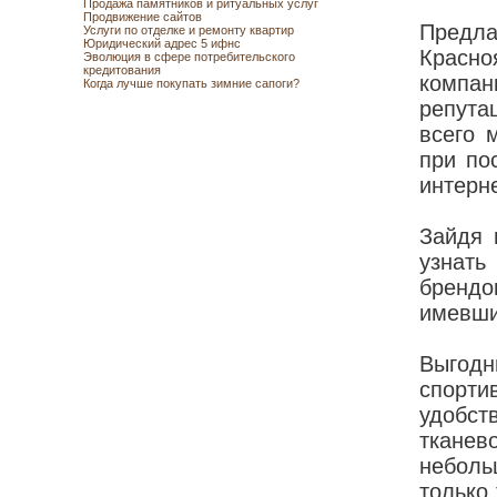
Продажа памятников и ритуальных услуг
Продвижение сайтов
Предл
Услуги по отделке и ремонту квартир
Юридический адрес 5 ифнс
Красно
Эволюция в сфере потребительского
кредитования
компа
Когда лучше покупать зимние сапоги?
репута
всего 
при по
интерн
Зайдя 
узнать
брендо
имевши
Выгодн
спорт
удобст
тканев
неболь
только