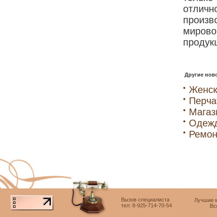
отли
произв
миров
продук
Другие ново
Женск
Перча
Магаз
Одежд
Ремон
Вызов специалиста
Лучшие м
тел: 8-925-714-70-54
Вс