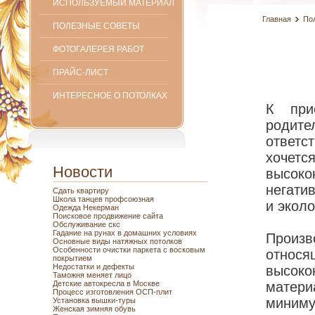
ИСПОЛЬЗУЕМЫЙ МАТЕРИАЛ
Главная
По
ПОЛЕЗНЫЕ СОВЕТЫ
ФОТОГАЛЕРЕЯ РАБОТ
ПРАЙС-ЛИСТ
ИНТЕРЕСНОЕ О ПОТОЛКАХ
К при
родит
ответ
хочет
Новости
высоко
негати
Сдать квартиру
Школа танцев профсоюзная
и эколо
Одежда Некерман
Поисковое продвижение сайта
Обслуживание скс
Гадание на рунах в домашних условиях
Произ
Основные виды натяжных потолков
Особенности очистки паркета с восковым
отно
покрытием
Недостатки и дефекты
высок
Таможня меняет лицо
Детские автокресла в Москве
матери
Процесс изготовления ОСП-плит
миниму
Установка вышки-туры
Женская зимняя обувь