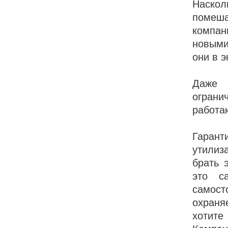
Наскол
помеша
компан
новыми
они в 
Даже 
ограни
работа
Гарант
утилиз
брать 
это с
самос
охраня
хотите