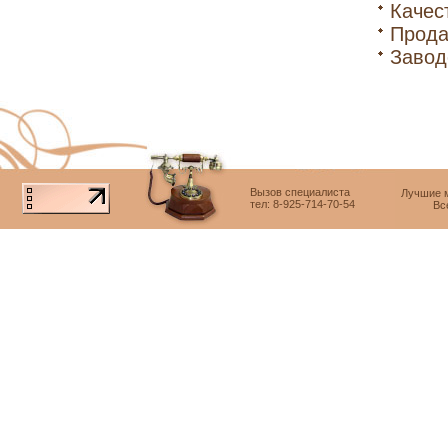
Качес
Прода
Завод
Вызов специалиста
Лучшие м
тел: 8-925-714-70-54
Вс