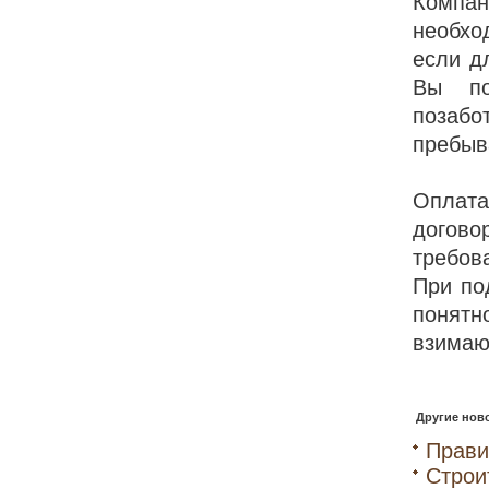
Компан
необхо
если д
Вы по
позаб
пребыв
Оплата
догово
требов
При по
понятн
взимаю
Другие ново
Прави
Строи