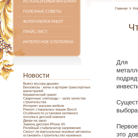
ИСПОЛЬЗУЕМЫЙ МАТЕРИАЛ
Главная
Но
ПОЛЕЗНЫЕ СОВЕТЫ
ФОТОГАЛЕРЕЯ РАБОТ
Ч
ПРАЙС-ЛИСТ
ИНТЕРЕСНОЕ О ПОТОЛКАХ
Для т
метал
Новости
подряд
Вывоз мусора дешево
инвест
Бензовозы - вены и артерии транспортных
магистралей
Керамический гранит
Сварочные электроды – залог качества
Сущест
строительства
Интернет магазин мебели
выбора
Ремонт стиральных машин Bosch
Особенности установки натяжного
потолка в детской комнате
Двери на заказ
Замена дисплея iPhone 4S
Первое,
Релейный стабилизатор напряжения
Смогут ли виртуальные игровые автоматы
это до
остановить строительство наземных