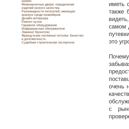
казино
иметь 
Межкомнатные двери: определение
изделий низкого качества
также 
Разновидности питателей, имеющих
аналоги среди конвейеров
видеть
Дизайн интерьера
Ремонт кухни
Гаражное оборудование
самом 
Инфракрасные обогреватели
Ламинат Кронотекс
путевк
Французские натяжные потолки. Качество
и долговечность
это уг
Судебная строительная экспертиза
Почем
забыв
предос
постав
очень 
качес
обслуж
с рын
провер