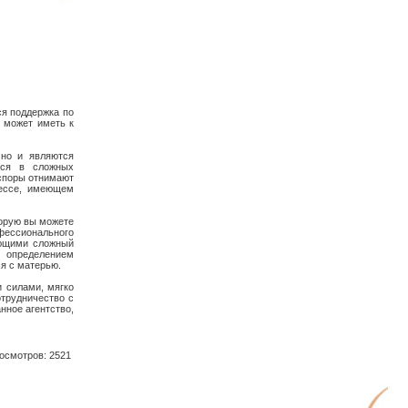
я поддержка по
 может иметь к
но и являются
уся в сложных
 споры отнимают
цессе, имеющем
торую вы можете
фессионального
еющими сложный
с определением
я с матерью.
 силами, мягко
отрудничество с
нное агентство,
смотров: 2521