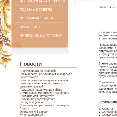
ИСПОЛЬЗУЕМЫЙ МАТЕРИАЛ
Главная
Ин
ПОЛЕЗНЫЕ СОВЕТЫ
ФОТОГАЛЕРЕЯ РАБОТ
ПРАЙС-ЛИСТ
Юридическими
ИНТЕРЕСНОЕ О ПОТОЛКАХ
весьма дели
этому опреде
Профессиона
хорошими п
ситуационных
у супругов 
прямое отнош
Новости
В этом случа
получить, п
юриста по д
Снегоуборщик бензиновый
организацио
Риски и ловушки при покупке квартир в
будущего мес
новостройках
Есть ли смысл проведения ремонта
Справиться с
поверхности натяжного потолка
говоря, проб
самостоятельно?
адвокатами с
Поисковое продвижение сайтов
коих букваль
Спутниковый мониторинг транспорта
Средство для чистки труб
Получение удостоверения
Другие ново
Росздравнадзора
Производство рекламных сувениров
Город столиц
Юристы
Opera mini 6.1 версия
Согласова
Купон Megamixbon
Сборка ме