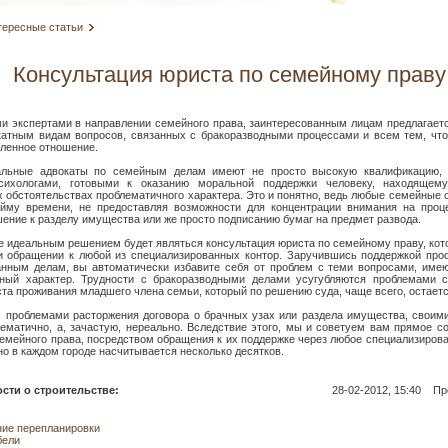
тересные статьи
Консультация юриста по семейному праву
 экспертами в направлении семейного права, заинтересованным лицам предлагаетс
катным видам вопросов, связанных с бракоразводными процессами и всем тем, что
ленное отношение.
льные адвокаты по семейным делам имеют не просто высокую квалификацию, 
сихологами, готовыми к оказанию моральной поддержки человеку, находящем
 обстоятельствах проблематичного характера. Это и понятно, ведь любые семейные
уйму времени, не предоставляя возможности для концентрации внимания на про
ение к разделу имущества или же просто подписанию бумаг на предмет развода.
е идеальным решением будет являться консультация юриста по семейному праву, ко
ри обращении к любой из специализированных контор. Заручившись поддержкой про
анным делам, вы автоматически избавите себя от проблем с теми вопросами, им
нный характер. Трудности с бракоразводными делами усугубляются проблемами 
та проживания младшего члена семьи, который по решению суда, чаще всего, остаетс
 проблемами расторжения договора о брачных узах или раздела имущества, своими
лематично, а, зачастую, нереально. Вследствие этого, мы и советуем вам прямое с
емейного права, посредством обращения к их поддержке через любое специализирова
но в каждом городе насчитывается несколько десятков.
сти о строительстве:
28-02-2012, 15:40
Про
ние перепланировки
бели