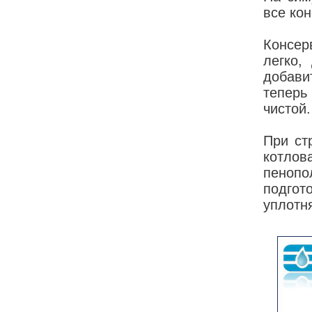
все ко
Консер
легко,
добави
теперь
чистой.
При ст
котло
пенопо
подго
уплотн