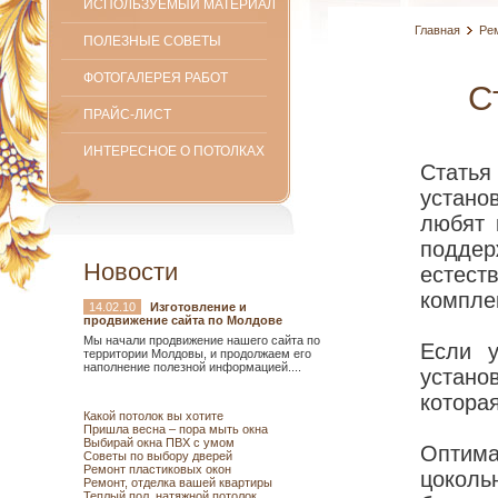
ИСПОЛЬЗУЕМЫЙ МАТЕРИАЛ
Главная
Ре
ПОЛЕЗНЫЕ СОВЕТЫ
ФОТОГАЛЕРЕЯ РАБОТ
С
ПРАЙС-ЛИСТ
ИНТЕРЕСНОЕ О ПОТОЛКАХ
Статья
устано
любят 
подде
Новости
естес
компле
14.02.10
Изготовление и
продвижение сайта по Молдове
Мы начали продвижение нашего сайта по
Если у
территории Молдовы, и продолжаем его
наполнение полезной информацией....
устан
котора
Какой потолок вы хотите
Пришла весна – пора мыть окна
Выбирай окна ПВХ с умом
Оптим
Советы по выбору дверей
Ремонт пластиковых окон
цоколь
Ремонт, отделка вашей квартиры
Теплый пол, натяжной потолок