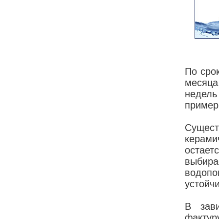
По сро
месяца
недель
пример
Сущес
керам
остает
выбир
водоп
устойч
В зав
фактур