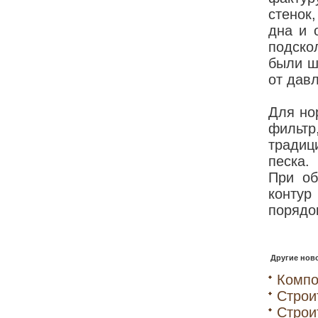
стенок
дна и 
подско
были ш
от дав
Для но
фильт
традиц
песка.
При об
конту
порядо
Другие ново
Компо
Строи
Строи