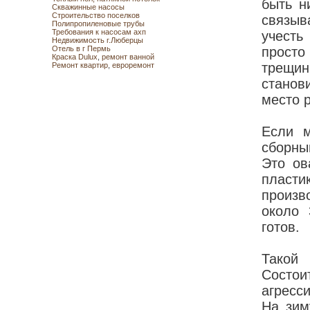
быть н
Скважинные насосы
Строительство поселков
связыв
Полипропиленовые трубы
Требования к насосам ахп
учесть
Недвижимость г.Люберцы
Отель в г Пермь
просто
Краска Dulux
,
ремонт ванной
трещи
Ремонт квартир
,
евроремонт
станов
место 
Если м
сборны
Это ов
пласт
произв
около 
готов.
Такой 
Состои
агресс
На зим