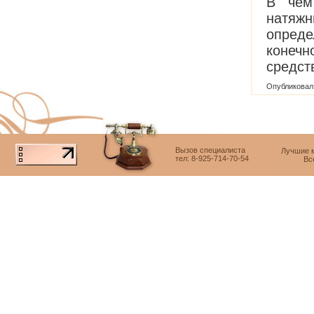
В чем
натяжн
опреде
конечн
средст
Опубликовал
Вызов специалиста
Лучшие м
тел: 8-925-714-70-54
Вс